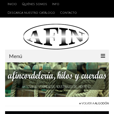
Inicio
Quiénes somos
Info
Descarga nuestro catálogo
Contacto
Menú
Cuerdas
Hilos
Alambres y Cables
Cinta de persiana
VOLVER A
ALGODÓN
Accesorios de unión