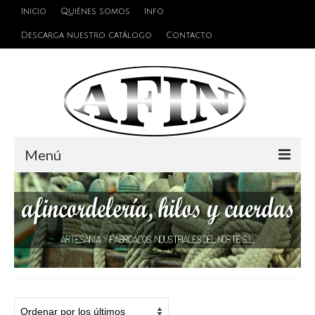
Inicio
Quiénes somos
Info
Descarga nuestro catálogo
Contacto
Menú
Cuerdas
Hilos
Alambres y Cables
Cinta de persiana
Accesorios de unión