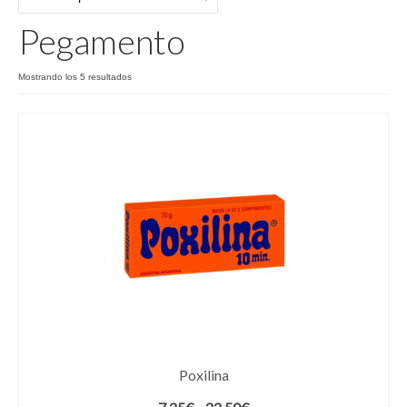
Pegamento
Pegamento
Ordenado
Mostrando los 5 resultados
por
los
últimos
Poxilina
Rango