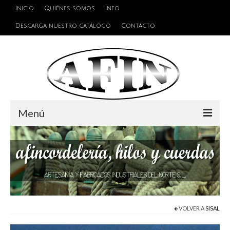
Inicio
Quiénes somos
Info
Descarga nuestro catálogo
Contacto
Menú
Cuerdas
Hilos
Alambres y Cables
Cinta de persiana
VOLVER A
SISAL
Accesorios de unión