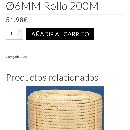
Ø6MM Rollo 200M
51.98
€
Cuerda
AÑADIR AL CARRITO
Sisal
Natural
Ø6MM
Rollo
Categoría:
Sisal
200M
cantidad
Productos relacionados