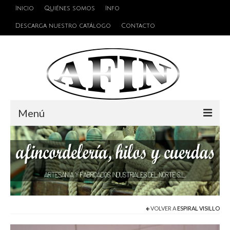
Inicio
Quiénes somos
Info
Descarga nuestro catálogo
Contacto
Menú
Cuerdas
Hilos
Alambres y Cables
Cinta de persiana
VOLVER A
ESPIRAL VISILLO
Accesorios de unión