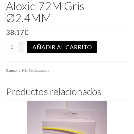
Aloxid 72M Gris
Ø2.4MM
38.17
€
Hilo
AÑADIR AL CARRITO
Desbrozadora
Aloxid
72M
Gris
Categoría:
Hilo Desbrozadora
Ø2.4MM
cantidad
Productos relacionados