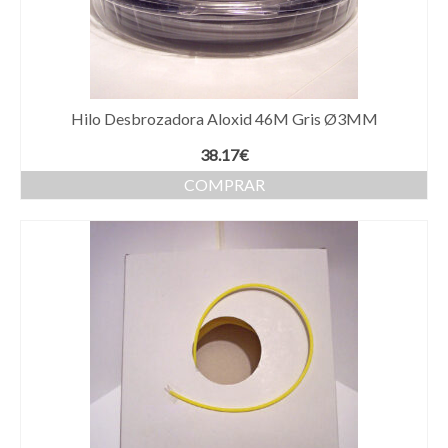
en
la
página
de
producto
Hilo Desbrozadora Aloxid 46M Gris Ø3MM
38.17
€
COMPRAR