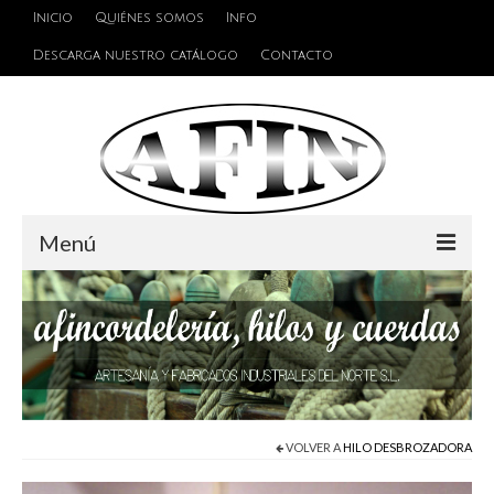
Inicio
Quiénes somos
Info
Descarga nuestro catálogo
Contacto
Menú
Cuerdas
Hilos
Alambres y Cables
Cinta de persiana
VOLVER A
HILO DESBROZADORA
Accesorios de unión