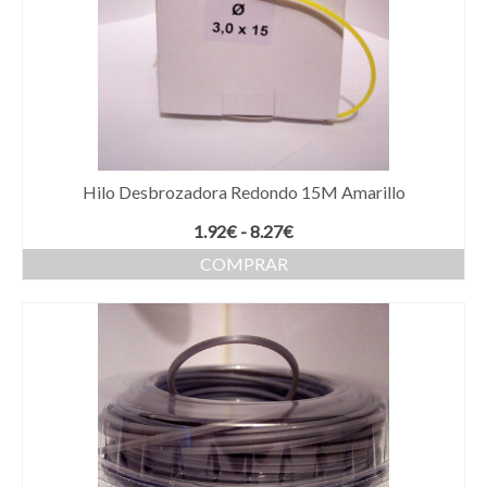
Hilo Desbrozadora Redondo 15M Amarillo
Rango
1.92
€
-
8.27
€
de
COMPRAR
precios:
Este
desde
producto
1.92€
tiene
hasta
múltiples
8.27€
variantes.
Las
opciones
se
pueden
elegir