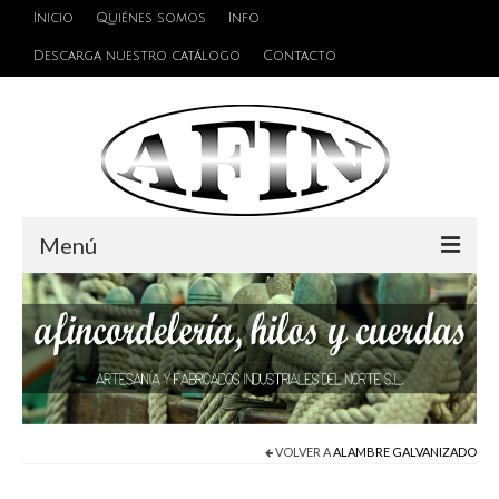
Inicio
Quiénes somos
Info
Descarga nuestro catálogo
Contacto
Menú
Cuerdas
Hilos
Alambres y Cables
Cinta de persiana
VOLVER A
ALAMBRE GALVANIZADO
Accesorios de unión