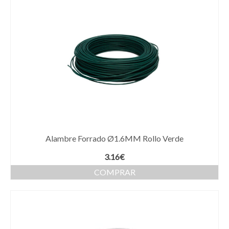
Alambre Forrado Ø1.6MM Rollo Verde
3.16
€
COMPRAR
Este
producto
tiene
múltiples
variantes.