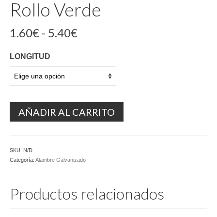
Rollo Verde
Rango
1.60
€
-
5.40
€
de
precios:
LONGITUD
desde
1.60€
hasta
5.40€
AÑADIR AL CARRITO
SKU:
N/D
Categoría:
Alambre Galvanizado
Productos relacionados