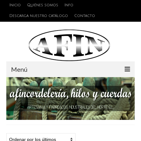
Inicio
Quiénes somos
Info
Descarga nuestro catálogo
Contacto
Menú
Cuerdas
Hilos
Alambres y Cables
Cinta de persiana
Accesorios de unión