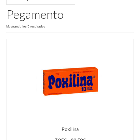
Pegamento
Pegamento
Ordenado
Mostrando los 5 resultados
por
los
últimos
Poxilina
Rango