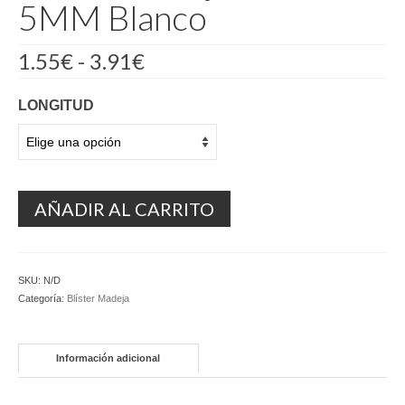
5MM Blanco
Rango
1.55
€
-
3.91
€
de
precios:
LONGITUD
desde
1.55€
hasta
3.91€
AÑADIR AL CARRITO
SKU:
N/D
Categoría:
Blíster Madeja
Información adicional