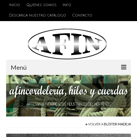
Inicio
Quiénes somos
Info
Descarga nuestro catálogo
Contacto
Menú
Cuerdas
Hilos
Alambres y Cables
Cinta de persiana
VOLVER A
BLÍSTER MADEJA
Accesorios de unión