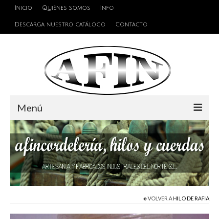
Inicio
Quiénes somos
Info
Descarga nuestro catálogo
Contacto
Menú
Cuerdas
Hilos
Alambres y Cables
Cinta de persiana
VOLVER A
HILO DE RAFIA
Accesorios de unión