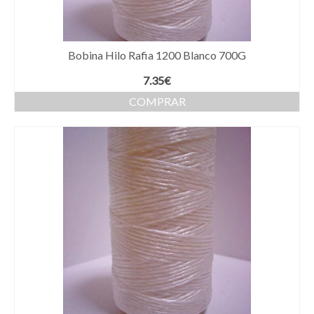
página
de
producto
Bobina Hilo Rafia 1200 Blanco 700G
7.35
€
COMPRAR