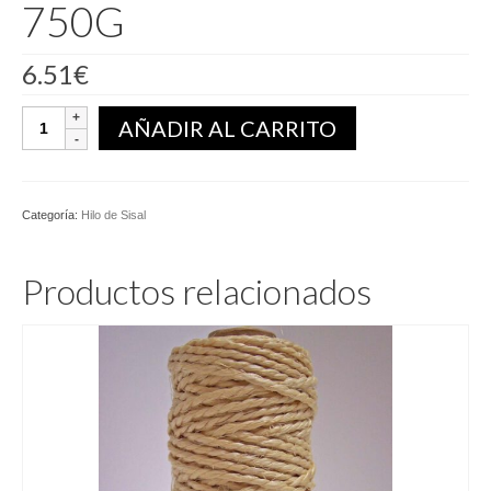
750G
6.51
€
Bobina
AÑADIR AL CARRITO
Hilo
Sisal
3C
750G
Categoría:
Hilo de Sisal
cantidad
Productos relacionados