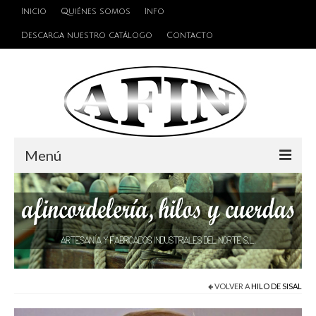
Inicio
Quiénes somos
Info
Descarga nuestro catálogo
Contacto
Menú
Cuerdas
Hilos
Alambres y Cables
Cinta de persiana
VOLVER A
HILO DE SISAL
Accesorios de unión