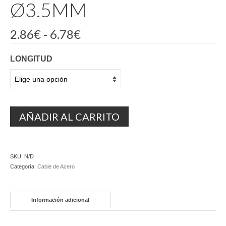
Ø3.5MM
Rango
2.86
€
-
6.78
€
de
precios:
LONGITUD
desde
2.86€
hasta
6.78€
AÑADIR AL CARRITO
SKU:
N/D
Categoría:
Cable de Acero
Información adicional