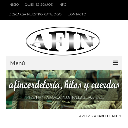
Inicio
Quiénes somos
Info
Descarga nuestro catálogo
Contacto
Menú
Cuerdas
Hilos
Alambres y Cables
Cinta de persiana
VOLVER A
CABLE DE ACERO
Accesorios de unión