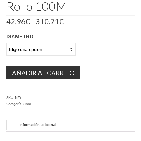
Rollo 100M
Rango
42.96
€
-
310.71
€
de
precios:
DIAMETRO
desde
42.96€
hasta
310.71€
AÑADIR AL CARRITO
SKU:
N/D
Categoría:
Sisal
Información adicional