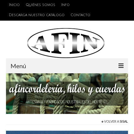
Inicio
Quiénes somos
Info
Descarga nuestro catálogo
Contacto
Menú
Cuerdas
Hilos
Alambres y Cables
Cinta de persiana
VOLVER A
SISAL
Accesorios de unión