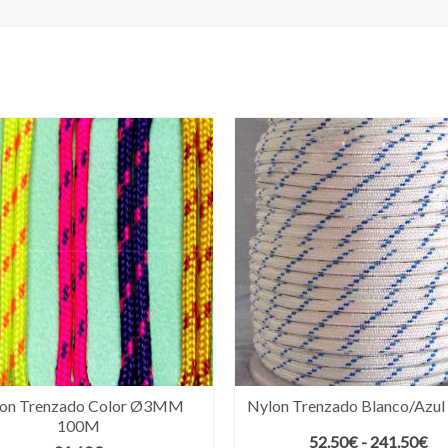
on Trenzado Color Ø3MM
Nylon Trenzado Blanco/Azu
100M
Ra
52.50
€
-
241.50
€