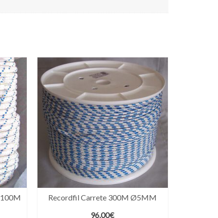
l 100M
Recordfil Carrete 300M Ø5MM
ngo
96.00
€