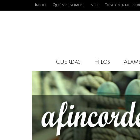
Inicio
Quiénes somos
Info
Descarga nuestr
Cuerdas
Hilos
Alamb