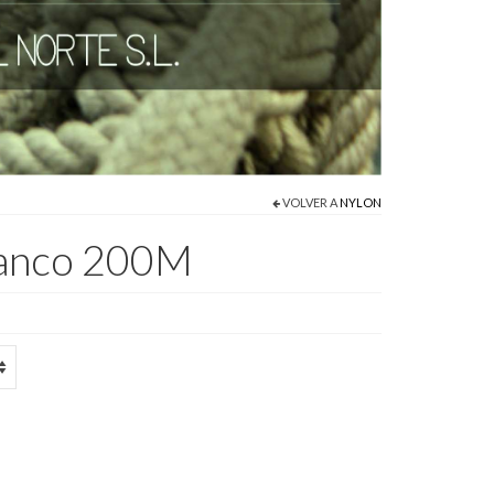
VOLVER A
NYLON
lanco 200M