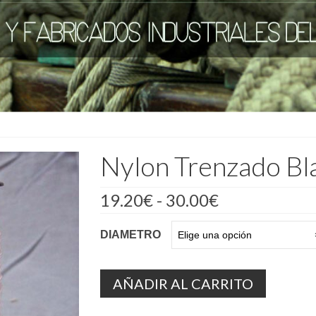
Nylon Trenzado B
Rango
19.20
€
-
30.00
€
de
precios:
DIAMETRO
desde
19.20€
hasta
30.00€
AÑADIR AL CARRITO