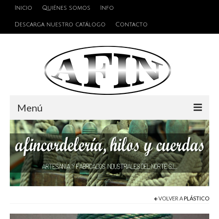
Inicio
Quiénes somos
Info
Descarga nuestro catálogo
Contacto
Menú
Cuerdas
Hilos
Alambres y Cables
Cinta de persiana
VOLVER A
PLÁSTICO
Accesorios de unión