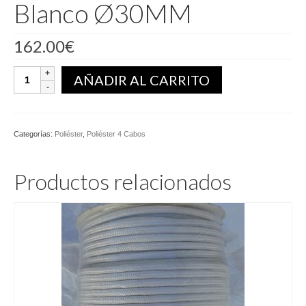
Blanco Ø30MM
162.00
€
Poliéster
AÑADIR AL CARRITO
4
Cabos
25M
Blanco
Categorías:
Poliéster
,
Poliéster 4 Cabos
Ø30MM
cantidad
Productos relacionados