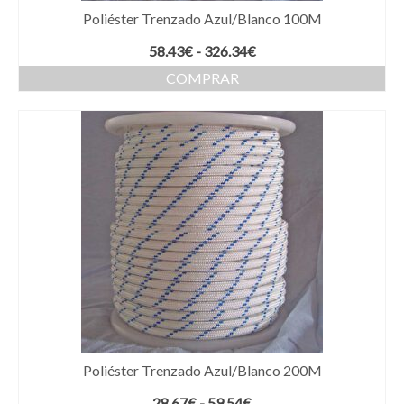
Poliéster Trenzado Azul/Blanco 100M
Rango
58.43
€
-
326.34
€
de
COMPRAR
precios:
Este
desde
producto
58.43€
tiene
hasta
múltiples
326.34€
variantes.
Las
opciones
se
pueden
elegir
en
la
página
de
producto
Poliéster Trenzado Azul/Blanco 200M
Rango
28.67
€
-
59.54
€