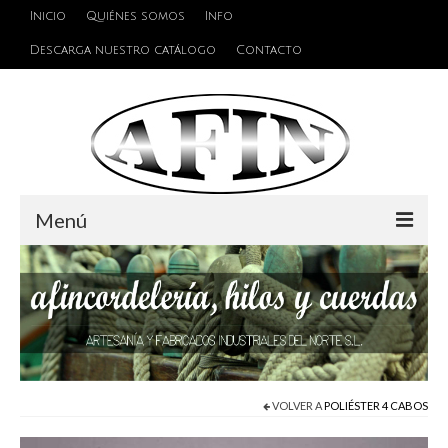
Inicio
Quiénes somos
Info
Descarga nuestro catálogo
Contacto
Menú
Cuerdas
Hilos
Alambres y Cables
Cinta de persiana
VOLVER A
POLIÉSTER 4 CABOS
Accesorios de unión