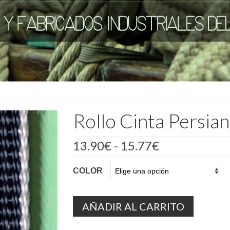
Rollo Cinta Persi
Rango
13.90
€
-
15.77
€
de
precios:
COLOR
desde
13.90€
hasta
15.77€
AÑADIR AL CARRITO