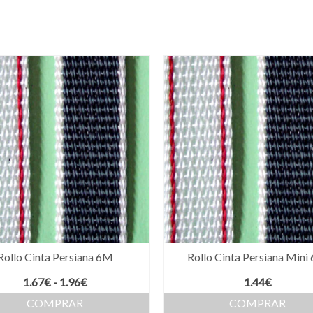
Rollo Cinta Persiana 6M
Rollo Cinta Persiana Mini
Rango
1.67
€
-
1.96
€
1.44
€
de
COMPRAR
COMPRAR
precios: