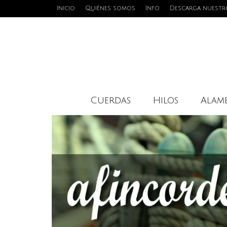
Inicio
Quiénes somos
Info
Descarga nuestr
Cuerdas
Hilos
Alamb