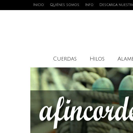
Inicio
Quiénes somos
Info
Descarga nuestr
Cuerdas
Hilos
Alamb