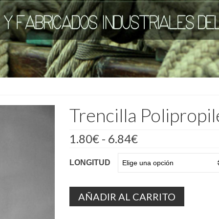
Trencilla Poliprop
Rango
1.80
€
-
6.84
€
de
precios:
LONGITUD
desde
1.80€
hasta
6.84€
AÑADIR AL CARRITO