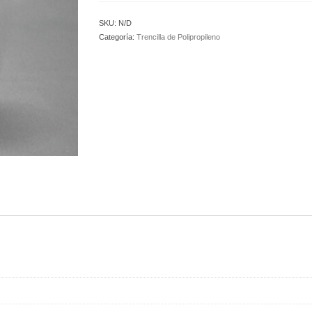
SKU:
N/D
Categoría:
Trencilla de Polipropileno