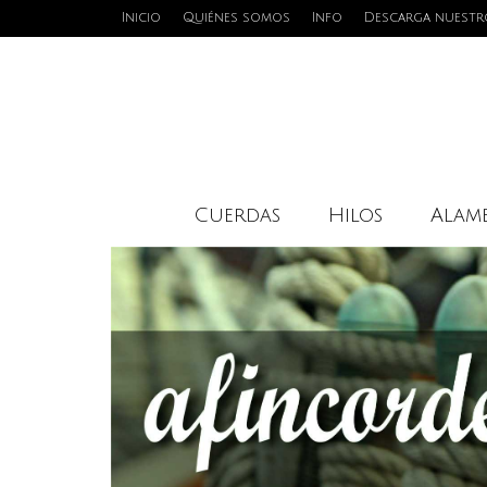
Inicio
Quiénes somos
Info
Descarga nuestr
Cuerdas
Hilos
Alamb