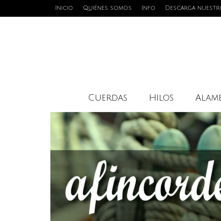
Inicio
Quiénes somos
Info
Descarga nuestr
Cuerdas
Hilos
Alamb