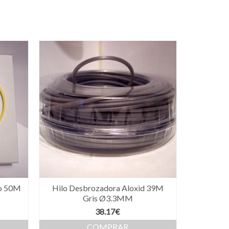
do 50M
Hilo Desbrozadora Aloxid 39M
Gris Ø3.3MM
ngo
38.17
€
COMPRAR