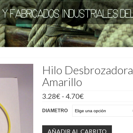
Hilo Desbrozador
Amarillo
Rango
3.28
€
-
4.70
€
de
precios:
DIAMETRO
desde
3.28€
hasta
4.70€
AÑADIR AL CARRITO