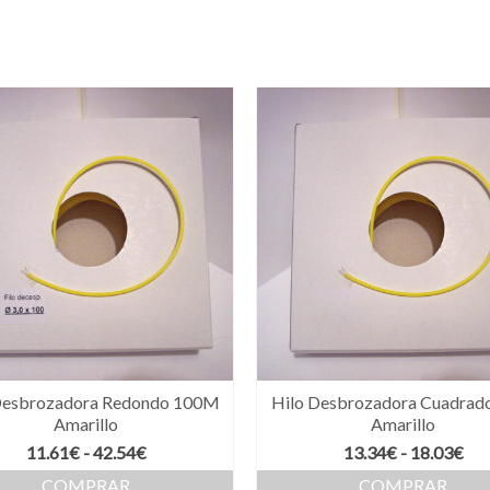
Desbrozadora Redondo 100M
Hilo Desbrozadora Cuadra
Amarillo
Amarillo
Rango
Ra
11.61
€
-
42.54
€
13.34
€
-
18.03
€
de
de
COMPRAR
COMPRAR