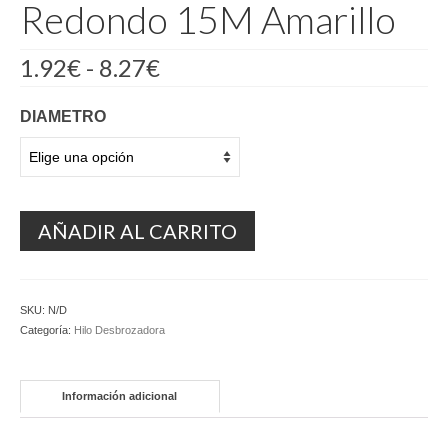
Redondo 15M Amarillo
Rango
1.92
€
-
8.27
€
de
precios:
DIAMETRO
desde
1.92€
hasta
8.27€
AÑADIR AL CARRITO
SKU:
N/D
Categoría:
Hilo Desbrozadora
Información adicional