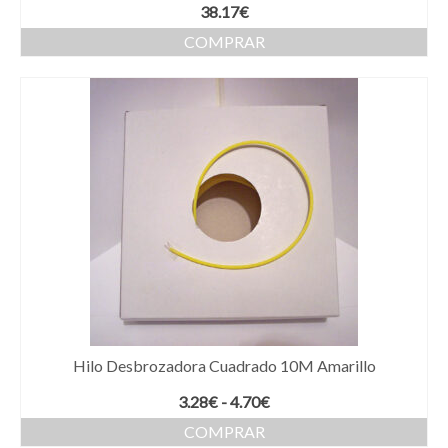
38.17
€
COMPRAR
Hilo Desbrozadora Cuadrado 10M Amarillo
Rango
3.28
€
-
4.70
€
de
COMPRAR
precios: