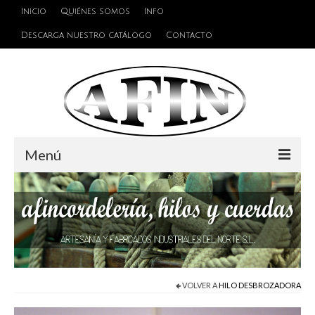
Inicio
Quiénes somos
Info
Descarga nuestro catálogo
Contacto
Menú
Cuerdas
Hilos
Alambres y Cables
Cinta de persiana
VOLVER A
HILO DESBROZADORA
Accesorios de unión