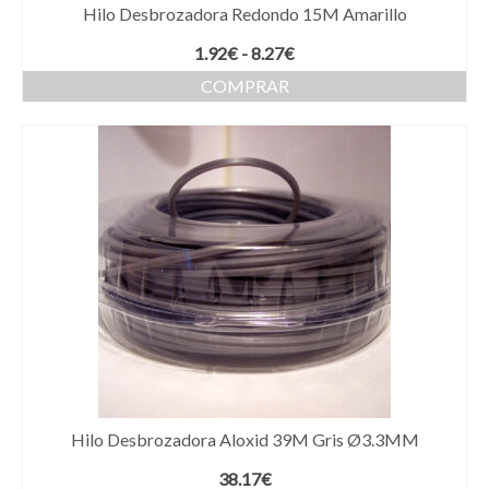
Hilo Desbrozadora Redondo 15M Amarillo
Rango
1.92
€
-
8.27
€
de
COMPRAR
precios:
Este
desde
producto
1.92€
tiene
hasta
múltiples
8.27€
variantes.
Las
opciones
se
pueden
elegir
en
la
página
de
producto
Hilo Desbrozadora Aloxid 39M Gris Ø3.3MM
38.17
€