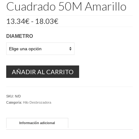
Cuadrado 50M Amarillo
Rango
13.34
€
-
18.03
€
de
precios:
DIAMETRO
desde
13.34€
hasta
18.03€
AÑADIR AL CARRITO
SKU:
N/D
Categoría:
Hilo Desbrozadora
Información adicional