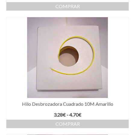
COMPRAR
Hilo Desbrozadora Cuadrado 10M Amarillo
Rango
3.28
€
-
4.70
€
de
COMPRAR
precios:
Este
desde