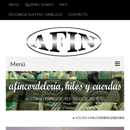
Inicio
Quiénes somos
Info
Descarga nuestro catálogo
Contacto
Menú
Cuerdas
Hilos
Alambres y Cables
Cinta de persiana
VOLVER A
HILO DESBROZADORA
Accesorios de unión