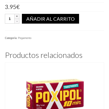
3.95
€
La
AÑADIR AL CARRITO
Gotita
Gel
3ML.
cantidad
Categoría:
Pegamento
Productos relacionados