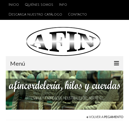
Inicio
Quiénes somos
Info
Descarga nuestro catálogo
Contacto
Menú
Cuerdas
Hilos
Alambres y Cables
Cinta de persiana
VOLVER A
PEGAMENTO
Accesorios de unión