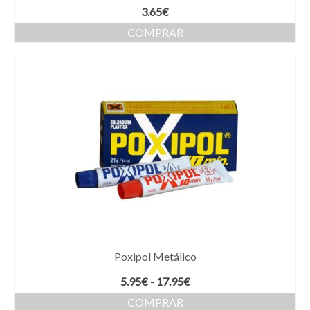
3.65
€
COMPRAR
Poxipol Metálico
Rango
5.95
€
-
17.95
€
de
COMPRAR
precios: