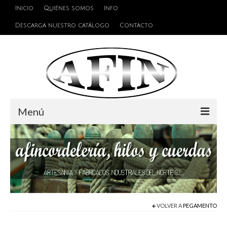
Inicio
Quiénes somos
Info
Descarga nuestro catálogo
Contacto
Menú
Cuerdas
Hilos
Alambres y Cables
Cinta de persiana
VOLVER A
PEGAMENTO
Accesorios de unión