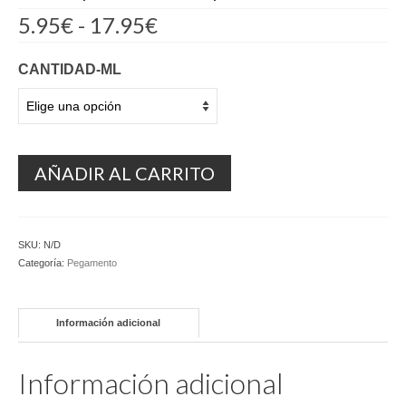
Rango
5.95
€
-
17.95
€
de
precios:
CANTIDAD-ML
desde
5.95€
hasta
17.95€
AÑADIR AL CARRITO
SKU:
N/D
Categoría:
Pegamento
Información adicional
Información adicional