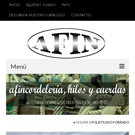
Inicio
Quiénes somos
Info
Descarga nuestro catálogo
Contacto
Menú
Cuerdas
Hilos
Alambres y Cables
Cinta de persiana
VOLVER A
POLIETILENO FORRADO
Accesorios de unión