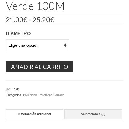
Verde 100M
Rango
21.00
€
-
25.20
€
de
precios:
DIAMETRO
desde
21.00€
hasta
25.20€
AÑADIR AL CARRITO
SKU:
N/D
Categorías:
Polietileno
,
Polietileno Forrado
Información adicional
Valoraciones (0)