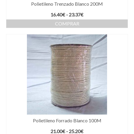
Polietileno Trenzado Blanco 200M
Rango
16.40
€
-
23.37
€
de
COMPRAR
precios:
Este
desde
producto
16.40€
tiene
hasta
múltiples
23.37€
variantes.
Las
opciones
se
pueden
elegir
en
la
página
de
producto
Polietileno Forrado Blanco 100M
Rango
21.00
€
-
25.20
€