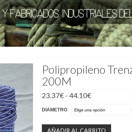
Polipropileno Tren
200M
Rango
23.37
€
-
44.10
€
de
precios:
DIAMETRO
desde
23.37€
hasta
44.10€
AÑADIR AL CARRITO