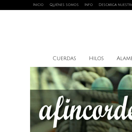
Inicio
Quiénes somos
Info
Descarga nuestr
Cuerdas
Hilos
Alamb