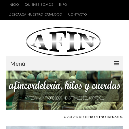
Inicio
Quiénes somos
Info
Descarga nuestro catálogo
Contacto
Menú
Cuerdas
Hilos
Alambres y Cables
Cinta de persiana
VOLVER A
POLIPROPILENO TRENZADO
Accesorios de unión