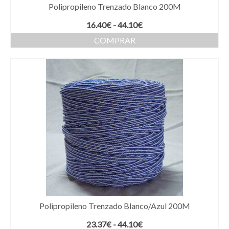
Polipropileno Trenzado Blanco 200M
Rango
16.40
€
-
44.10
€
de
COMPRAR
precios:
Este
desde
producto
16.40€
tiene
hasta
múltiples
44.10€
variantes.
Las
opciones
se
pueden
elegir
en
la
página
de
producto
Polipropileno Trenzado Blanco/Azul 200M
Rango
23.37
€
-
44.10
€