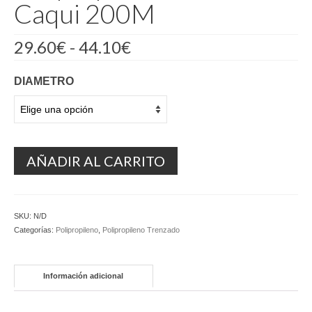
Caqui 200M
Rango
29.60
€
-
44.10
€
de
precios:
DIAMETRO
desde
29.60€
hasta
44.10€
AÑADIR AL CARRITO
SKU:
N/D
Categorías:
Polipropileno
,
Polipropileno Trenzado
Información adicional