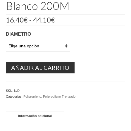
Blanco 200M
Rango
16.40
€
-
44.10
€
de
precios:
DIAMETRO
desde
16.40€
hasta
44.10€
AÑADIR AL CARRITO
SKU:
N/D
Categorías:
Polipropileno
,
Polipropileno Trenzado
Información adicional