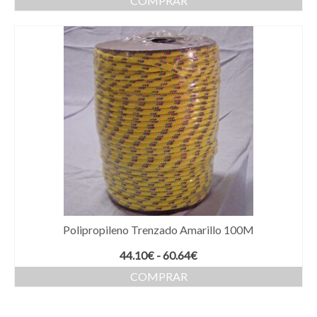
COMPRAR
Polipropileno Trenzado Amarillo 100M
Rango
44.10
€
-
60.64
€
de
COMPRAR
precios:
Este
desde
producto
44.10€