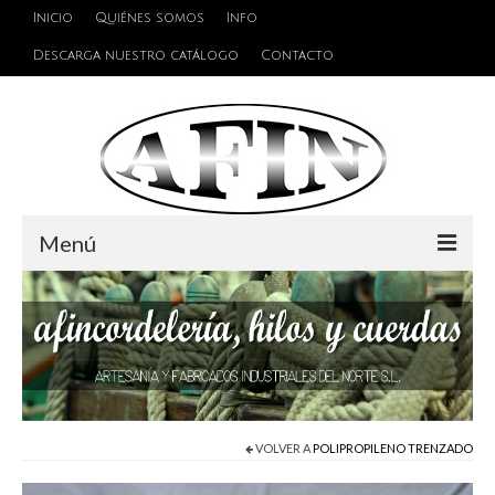
Inicio
Quiénes somos
Info
Descarga nuestro catálogo
Contacto
Menú
Cuerdas
Hilos
Alambres y Cables
Cinta de persiana
VOLVER A
POLIPROPILENO TRENZADO
Accesorios de unión